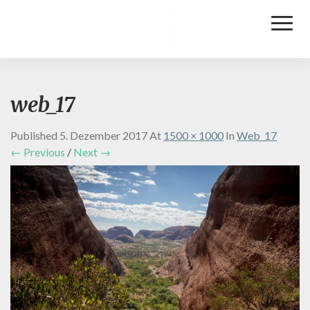
Toggl
Naviga
web_17
Published
5. Dezember 2017
At
1500 × 1000
In
Web_17
← Previous
/
Next →