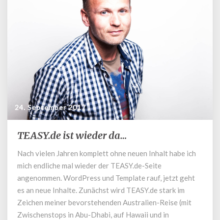
24. September 2017
TEASY.de ist wieder da…
TEASY.de
ist
Nach vielen Jahren komplett ohne neuen Inhalt habe ich
wieder
mich endliche mal wieder der TEASY.de-Seite
da…
angenommen. WordPress und Template rauf, jetzt geht
es an neue Inhalte. Zunächst wird TEASY.de stark im
Zeichen meiner bevorstehenden Australien-Reise (mit
Zwischenstops in Abu-Dhabi, auf Hawaii und in