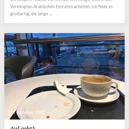
Vereinigten Arabischen Emiraten arbeiten. Ich finde es
großartig, die lange …
12. Oktober 2017
Auf geht’s
Auf